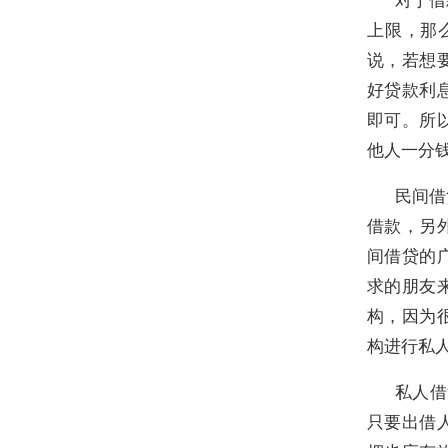
上限，那
说，若想
好贷款利
即可。所
他人一分
民间借
借款，另
间借贷的
求的朋友
构，因为
构进行私
私人借
只要出借