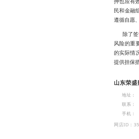
押也应有
民和金融
遵循自愿、
除了签
风险的重
的实际情
提供担保
山东荣盛
地址：
联系：
手机：
网店ID：35