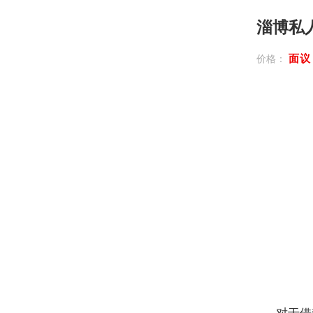
淄博私
面
价格：
对于借